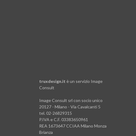
truxdesign.it
è un servizio
Image
Consult
Image Consult srl con socio unico
20127 - Milano - Via Cavalcanti 5
tel. 02-26829315
P.IVA e C.F. 03383650961
REA 1673647 CCIAA Milano Monza
Brianza