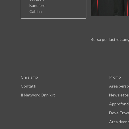
Bandiere
Cabina
Borsa per luci rettan
Chi siamo
Promo
Contatti
Area perso
Il Network Onnik.it
Newslette
Approfond
Dove Trov
Area rivend