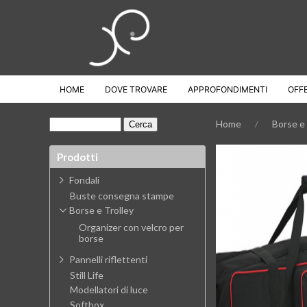
HOME
DOVE TROVARE
APPROFONDIMENTI
OFF
Home
Borse e 
Prodotti
Fondali
Buste consegna stampe
Borse e Trolley
Organizer con velcro per
borse
Pannelli riflettenti
Still Life
Modellatori di luce
Softbox