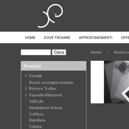
HOME
DOVE TROVARE
APPROFONDIMENTI
OFF
Home
Buste c
Prodotti
Fondali
Buste consegna stampe
Borse e Trolley
Pannelli riflettenti
Still Life
Modellatori di luce
Softbox
Bandiere
Cabina