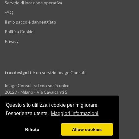
Servizio di locazione operativa
FAQ
Il mio pacco è danneggiato
Politica Cookie
Privacy
truxdesign.it
è un servizio
Image Consult
Image Consult srl con socio unico
20127 - Milano - Via Cavalcanti 5
tel. 02-26829315
Questo sito utilizza i cookie per migliorare
P.IVA e C.F. 03383650961
REA 1673647 CCIAA Milano Monza Brianza
l'esperienza utente.
Maggiori informazioni
Registro AEE IT19030000011245
Registro Pile IT13030P00003110
Rifiuto
Allow cookies