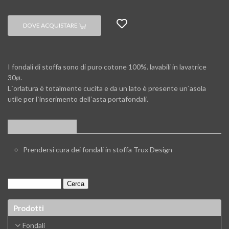
DOVE ACQUISTARE
I fondali di stoffa sono di puro cotone 100%. lavabili in lavatrice
30ø.
L`orlatura è totalmente cucita e da un lato è presente un`asola
utile per l`inserimento dell`asta portafondali.
APPROFONDIMENTI
Prendersi cura dei fondali in stoffa Trux Design
Prodotti
Fondali