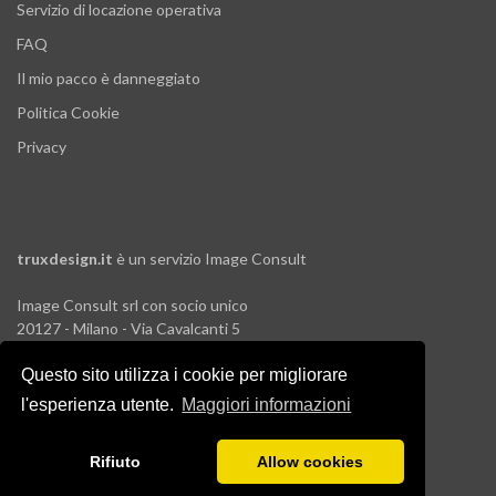
Servizio di locazione operativa
FAQ
Il mio pacco è danneggiato
Politica Cookie
Privacy
truxdesign.it
è un servizio
Image Consult
Image Consult srl con socio unico
20127 - Milano - Via Cavalcanti 5
tel. 02-26829315
Questo sito utilizza i cookie per migliorare
P.IVA e C.F. 03383650961
REA 1673647 CCIAA Milano Monza Brianza
l'esperienza utente.
Maggiori informazioni
Registro AEE IT19030000011245
Registro Pile IT13030P00003110
Rifiuto
Allow cookies