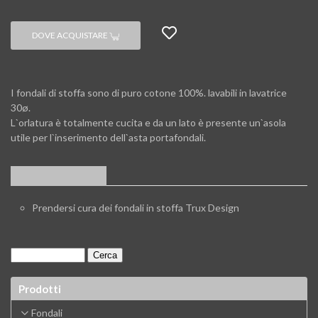
DOVE ACQUISTARE
I fondali di stoffa sono di puro cotone 100%. lavabili in lavatrice
30ø.
L`orlatura è totalmente cucita e da un lato è presente un`asola
utile per l`inserimento dell`asta portafondali.
APPROFONDIMENTI
Prendersi cura dei fondali in stoffa Trux Design
Prodotti
Fondali