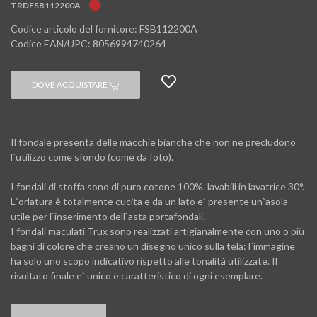
TRDFSB112200A
Codice articolo del fornitore: FSB112200A
Codice EAN/UPC: 8056994740264
DOVE ACQUISTARE
Il fondale presenta delle macchie bianche che non ne precludono
l`utilizzo come sfondo (come da foto).
I fondali di stoffa sono di puro cotone 100%. lavabili in lavatrice 30°.
L`orlatura è totalmente cucita e da un lato e` presente un`asola
utile per l`inserimento dell`asta portafondali.
I fondali maculati Trux sono realizzati artigianalmente con uno o più
bagni di colore che creano un disegno unico sulla tela: l`immagine
ha solo uno scopo indicativo rispetto alle tonalità utilizzate. Il
risultato finale e` unico e caratteristico di ogni esemplare.
APPROFONDIMENTI