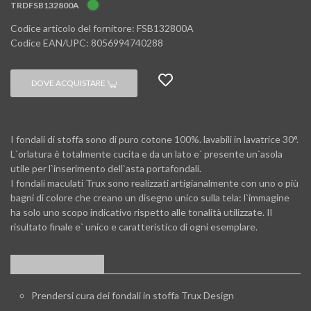
TRDFSB132800A
Codice articolo del fornitore: FSB132800A
Codice EAN/UPC: 8056994740288
DOVE ACQUISTARE
I fondali di stoffa sono di puro cotone 100%. lavabili in lavatrice 30°.
L`orlatura è totalmente cucita e da un lato e` presente un`asola
utile per l`inserimento dell`asta portafondali.
I fondali maculati Trux sono realizzati artigianalmente con uno o più
bagni di colore che creano un disegno unico sulla tela: l`immagine
ha solo uno scopo indicativo rispetto alle tonalità utilizzate. Il
risultato finale e` unico e caratteristico di ogni esemplare.
APPROFONDIMENTI
Prendersi cura dei fondali in stoffa Trux Design