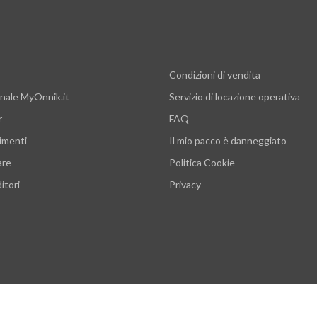
Condizioni di vendita
nale MyOnnik.it
Servizio di locazione operativa
r
FAQ
imenti
Il mio pacco è danneggiato
are
Politica Cookie
itori
Privacy