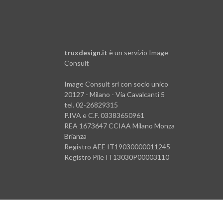
truxdesign.it
è un servizio
Image
Consult
Image Consult srl con socio unico
20127 - Milano - Via Cavalcanti 5
tel. 02-26829315
P.IVA e C.F. 03383650961
REA 1673647 CCIAA Milano Monza
Brianza
Registro AEE IT19030000011245
Registro Pile IT13030P00003110