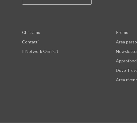
Chi siamo
Promo
Contatti
Area perso
Il Network Onnik.it
Newslette
Approfond
Dove Trov
Area rivend