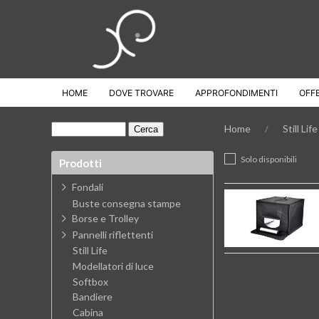
HOME
DOVE TROVARE
APPROFONDIMENTI
OFF
Home
Still Life
Solo disponibili
Prodotti
Fondali
Buste consegna stampe
Borse e Trolley
Pannelli riflettenti
Still Life
Modellatori di luce
Softbox
Bandiere
Cabina